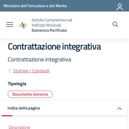
Vai ai contenuti
Vai al menu di navigazione
Vai al footer
Ministero dell'Istruzione e del Merito
Istituto Comprensivo ad
Indirizzo Musicale
Domenico Purificato
Contrattazione integrativa
Contrattazione integrativa
Stampa / Condividi
Tipologia
Documento Generico
Indice della pagina
Descrizione