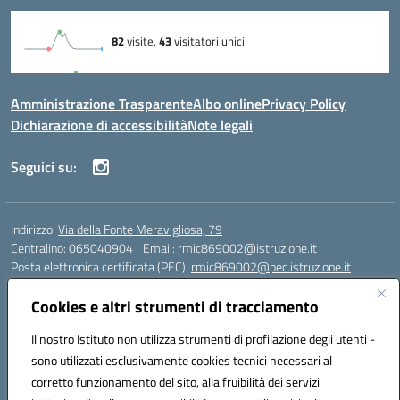
Amministrazione Trasparente
Albo online
Privacy Policy
Dichiarazione di accessibilità
Note legali
Seguici su:
Indirizzo:
Via della Fonte Meravigliosa, 79
Centralino:
065040904
Email:
rmic869002@istruzione.it
Posta elettronica certificata (PEC):
rmic869002@pec.istruzione.it
Codice fiscale: 97197090588
Cookies e altri strumenti di tracciamento
Codice meccanografico:
RMIC869002
Codice Indice delle Pubbliche Amministrazioni (IPA): istsc_rmic869002
Il nostro Istituto non utilizza strumenti di profilazione degli utenti -
Codice unico di fatturazione (CUF): UFRHFP
sono utilizzati esclusivamente cookies tecnici necessari al
corretto funzionamento del sito, alla fruibilità dei servizi
Iban dell’Istituto comprensivo presso Banca Intesa San Paolo: