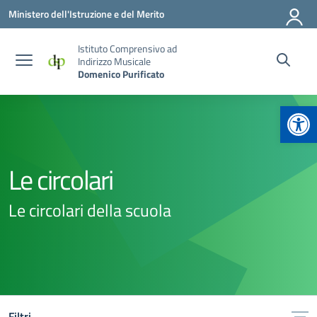
Vai ai contenuti
Vai al menu di navigazione
Vai al footer
Ministero dell'Istruzione e del Merito
Istituto Comprensivo ad
Indirizzo Musicale
Domenico Purificato
Apr
Le circolari
Le circolari della scuola
Filtri