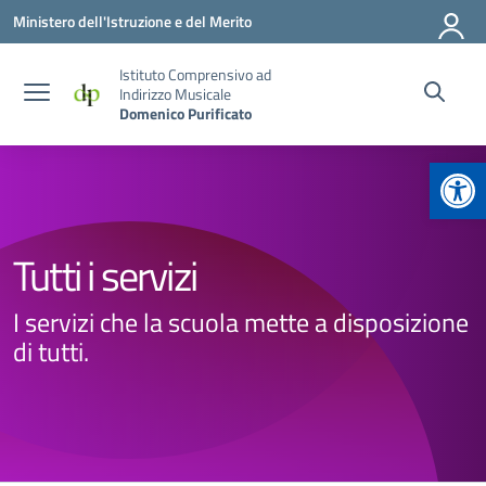
Vai ai contenuti
Vai al menu di navigazione
Vai al footer
Ministero dell'Istruzione e del Merito
Istituto Comprensivo ad
Indirizzo Musicale
Domenico Purificato
Apr
Tutti i servizi
I servizi che la scuola mette a disposizione
di tutti.