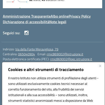
Amministrazione Trasparente
Albo online
Privacy Policy
Dichiarazione di accessibilità
Note legali
Seguici su:
Indirizzo:
Via della Fonte Meravigliosa, 79
Centralino:
065040904
Email:
rmic869002@istruzione.it
Posta elettronica certificata (PEC):
rmic869002@pec.istruzione.it
Codice fiscale: 97197090588
Cookies e altri strumenti di tracciamento
Codice meccanografico:
RMIC869002
Codice Indice delle Pubbliche Amministrazioni (IPA): istsc_rmic869002
Il nostro Istituto non utilizza strumenti di profilazione degli utenti -
Codice unico di fatturazione (CUF): UFRHFP
sono utilizzati esclusivamente cookies tecnici necessari al
corretto funzionamento del sito, alla fruibilità dei servizi
Iban dell’Istituto comprensivo presso Banca Intesa San Paolo:
istituzionali e alla sua accessibilità – sono utilizzati, inoltre,
IT04 V030 6905 0201 0000 0046 393
strumenti statistici anonimizzati messi a disposizione da Web