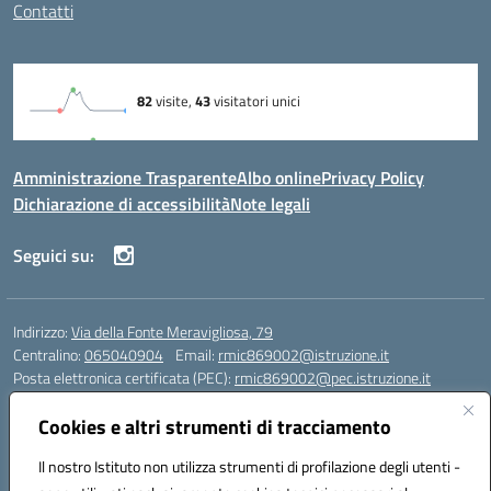
Contatti
Amministrazione Trasparente
Albo online
Privacy Policy
Dichiarazione di accessibilità
Note legali
Seguici su:
Indirizzo:
Via della Fonte Meravigliosa, 79
Centralino:
065040904
Email:
rmic869002@istruzione.it
Posta elettronica certificata (PEC):
rmic869002@pec.istruzione.it
Codice fiscale: 97197090588
Cookies e altri strumenti di tracciamento
Codice meccanografico:
RMIC869002
Codice Indice delle Pubbliche Amministrazioni (IPA): istsc_rmic869002
Il nostro Istituto non utilizza strumenti di profilazione degli utenti -
Codice unico di fatturazione (CUF): UFRHFP