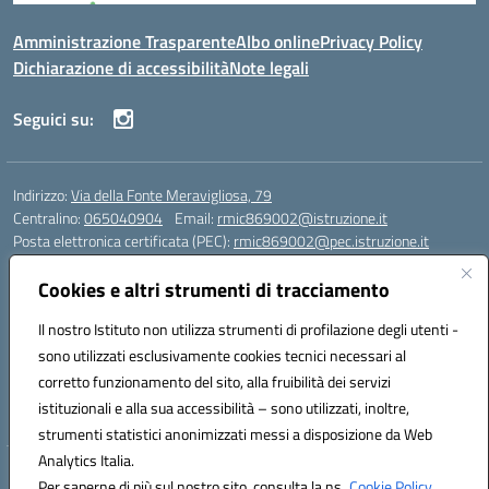
Amministrazione Trasparente
Albo online
Privacy Policy
Dichiarazione di accessibilità
Note legali
Seguici su:
Indirizzo:
Via della Fonte Meravigliosa, 79
Centralino:
065040904
Email:
rmic869002@istruzione.it
Posta elettronica certificata (PEC):
rmic869002@pec.istruzione.it
Codice fiscale: 97197090588
Cookies e altri strumenti di tracciamento
Codice meccanografico:
RMIC869002
Codice Indice delle Pubbliche Amministrazioni (IPA): istsc_rmic869002
Il nostro Istituto non utilizza strumenti di profilazione degli utenti -
Codice unico di fatturazione (CUF): UFRHFP
sono utilizzati esclusivamente cookies tecnici necessari al
corretto funzionamento del sito, alla fruibilità dei servizi
Iban dell’Istituto comprensivo presso Banca Intesa San Paolo:
istituzionali e alla sua accessibilità – sono utilizzati, inoltre,
IT04 V030 6905 0201 0000 0046 393
strumenti statistici anonimizzati messi a disposizione da Web
Analytics Italia.
Hosting & Powered by 3D Solution S.r.l.
Per saperne di più sul nostro sito, consulta la ns.
Cookie Policy.