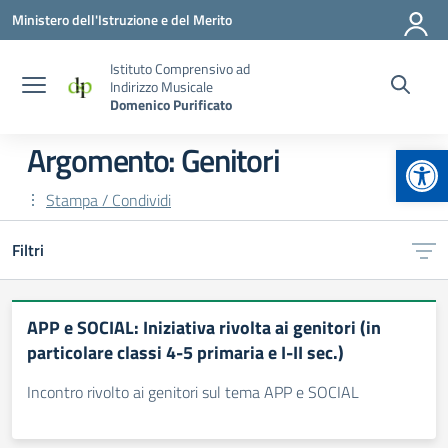
Vai ai contenuti
Vai al menu di navigazione
Vai al footer
Ministero dell'Istruzione e del Merito
Istituto Comprensivo ad
Indirizzo Musicale
Domenico Purificato
Apr
Argomento: Genitori
Stampa / Condividi
Filtri
APP e SOCIAL: Iniziativa rivolta ai genitori (in
particolare classi 4-5 primaria e I-II sec.)
Incontro rivolto ai genitori sul tema APP e SOCIAL