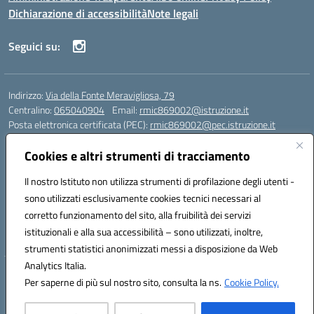
Dichiarazione di accessibilità
Note legali
Seguici su:
Indirizzo:
Via della Fonte Meravigliosa, 79
Centralino:
065040904
Email:
rmic869002@istruzione.it
Posta elettronica certificata (PEC):
rmic869002@pec.istruzione.it
Codice fiscale: 97197090588
Cookies e altri strumenti di tracciamento
Codice meccanografico:
RMIC869002
Codice Indice delle Pubbliche Amministrazioni (IPA): istsc_rmic869002
Il nostro Istituto non utilizza strumenti di profilazione degli utenti -
Codice unico di fatturazione (CUF): UFRHFP
sono utilizzati esclusivamente cookies tecnici necessari al
corretto funzionamento del sito, alla fruibilità dei servizi
Iban dell’Istituto comprensivo presso Banca Intesa San Paolo:
istituzionali e alla sua accessibilità – sono utilizzati, inoltre,
IT04 V030 6905 0201 0000 0046 393
strumenti statistici anonimizzati messi a disposizione da Web
Analytics Italia.
Hosting & Powered by 3D Solution S.r.l.
Per saperne di più sul nostro sito, consulta la ns.
Cookie Policy.
Concept & Design by Designers Italia