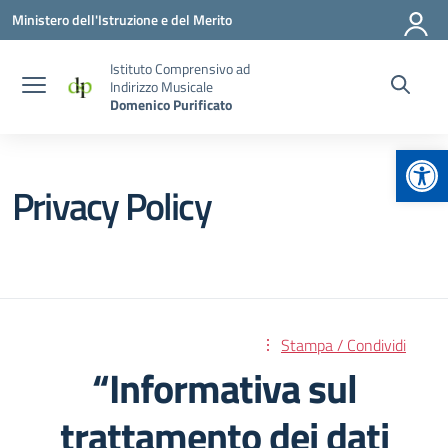
Vai ai contenuti
Vai al menu di navigazione
Vai al footer
Ministero dell'Istruzione e del Merito
Istituto Comprensivo ad
Indirizzo Musicale
Domenico Purificato
Apr
Privacy Policy
Stampa / Condividi
“Informativa sul
trattamento dei dati