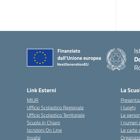
Is
D
R
— 
Link Esterni
La Scuo
MIUR
Presenta
Ufficio Scolastico Regionale
I luoghi
Ufficio Scolastico Territoriale
Le perso
Scuola in Chiaro
I numeri 
Iscrizioni On Line
Le carte 
Invalsi
Organizz