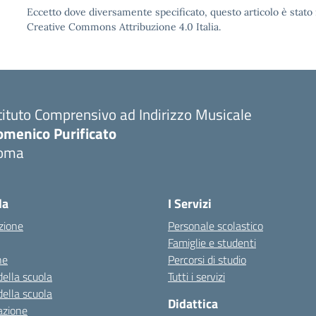
Eccetto dove diversamente specificato, questo articolo è stato 
Creative Commons Attribuzione 4.0 Italia.
tituto Comprensivo ad Indirizzo Musicale
omenico Purificato
oma
Visita la pagina iniziale della scuola
la
I Servizi
zione
Personale scolastico
Famiglie e studenti
ne
Percorsi di studio
della scuola
Tutti i servizi
della scuola
Didattica
azione