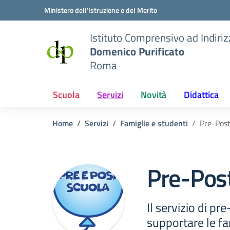
Vai ai contenuti
Vai al menu di navigazione
Vai al footer
Ministero dell'Istruzione e del Merito
Istituto Comprensivo ad Indiri
Domenico Purificato
Roma
Scuola
Servizi
Novità
Didattica
Home
Servizi
Famiglie e studenti
Pre-Post
Pre-Pos
Il servizio di p
supportare le fa