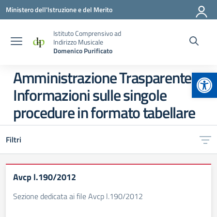
Vai ai contenuti
Vai al menu di navigazione
Vai al footer
Ministero dell'Istruzione e del Merito
Istituto Comprensivo ad
Indirizzo Musicale
Domenico Purificato
Apr
Amministrazione Trasparente:
Informazioni sulle singole
procedure in formato tabellare
Filtri
Avcp l.190/2012
Sezione dedicata ai file Avcp l.190/2012