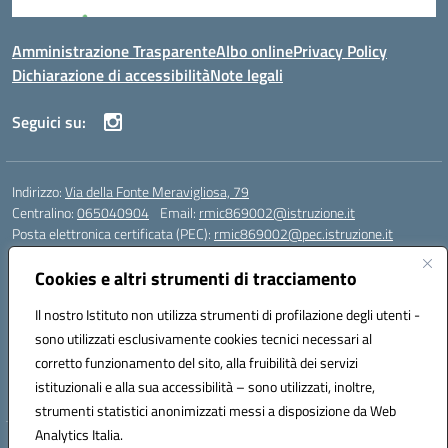
Amministrazione Trasparente
Albo online
Privacy Policy
Dichiarazione di accessibilità
Note legali
Seguici su:
Indirizzo:
Via della Fonte Meravigliosa, 79
Centralino:
065040904
Email:
rmic869002@istruzione.it
Posta elettronica certificata (PEC):
rmic869002@pec.istruzione.it
Codice fiscale: 97197090588
Cookies e altri strumenti di tracciamento
Codice meccanografico:
RMIC869002
Codice Indice delle Pubbliche Amministrazioni (IPA): istsc_rmic869002
Il nostro Istituto non utilizza strumenti di profilazione degli utenti -
Codice unico di fatturazione (CUF): UFRHFP
sono utilizzati esclusivamente cookies tecnici necessari al
corretto funzionamento del sito, alla fruibilità dei servizi
Iban dell’Istituto comprensivo presso Banca Intesa San Paolo:
istituzionali e alla sua accessibilità – sono utilizzati, inoltre,
IT04 V030 6905 0201 0000 0046 393
strumenti statistici anonimizzati messi a disposizione da Web
Analytics Italia.