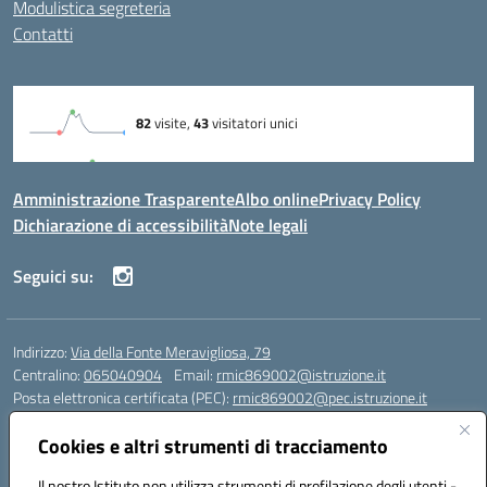
Modulistica segreteria
Contatti
Amministrazione Trasparente
Albo online
Privacy Policy
Dichiarazione di accessibilità
Note legali
Seguici su:
Indirizzo:
Via della Fonte Meravigliosa, 79
Centralino:
065040904
Email:
rmic869002@istruzione.it
Posta elettronica certificata (PEC):
rmic869002@pec.istruzione.it
Codice fiscale: 97197090588
Cookies e altri strumenti di tracciamento
Codice meccanografico:
RMIC869002
Codice Indice delle Pubbliche Amministrazioni (IPA): istsc_rmic869002
Il nostro Istituto non utilizza strumenti di profilazione degli utenti -