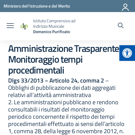
Vai ai contenuti
Vai al menu di navigazione
Vai al footer
Ministero dell'Istruzione e del Merito
Istituto Comprensivo ad
Indirizzo Musicale
Domenico Purificato
Apr
Amministrazione Trasparente:
Monitoraggio tempi
procedimentali
Dlgs 33/2013 – Articolo 24, comma 2
–
Obblighi di pubblicazione dei dati aggregati
relativi all’attività amministrativa
2. Le amministrazioni pubblicano e rendono
consultabili i risultati del monitoraggio
periodico concernente il rispetto dei tempi
procedimentali effettuato ai sensi dell’articolo
1, comma 28, della legge 6 novembre 2012, n.