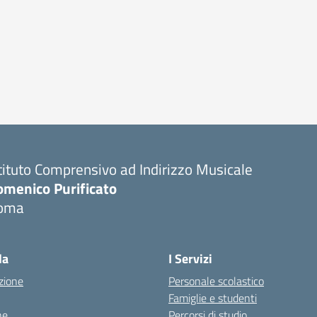
tituto Comprensivo ad Indirizzo Musicale
omenico Purificato
oma
Visita la pagina iniziale della scuola
la
I Servizi
zione
Personale scolastico
Famiglie e studenti
ne
Percorsi di studio