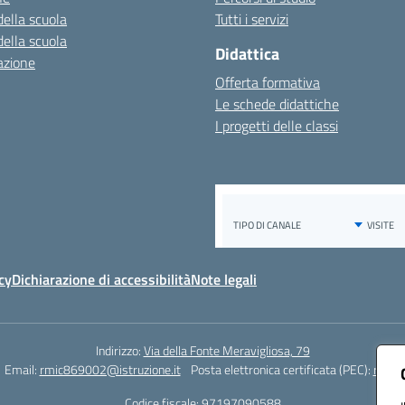
della scuola
Tutti i servizi
della scuola
Didattica
azione
Offerta formativa
Le schede didattiche
I progetti delle classi
cy
Dichiarazione di accessibilità
Note legali
Indirizzo:
Via della Fonte Meravigliosa, 79
Email:
rmic869002@istruzione.it
Posta elettronica certificata (PEC):
rmic8
Codice fiscale: 97197090588