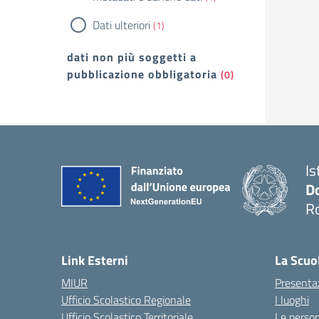
Dati ulteriori
(1)
dati non più soggetti a
pubblicazione obbligatoria
(0)
Is
D
R
— 
Link Esterni
La Scuo
MIUR
Presenta
Ufficio Scolastico Regionale
I luoghi
Ufficio Scolastico Territoriale
Le perso