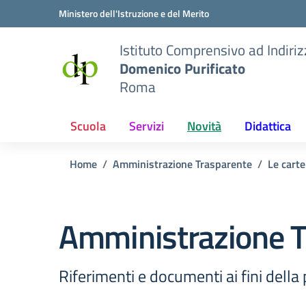
Vai ai contenuti
Vai al menu di navigazione
Vai al footer
Ministero dell'Istruzione e del Merito
Istituto Comprensivo ad Indiri
Domenico Purificato
Roma
Scuola
Servizi
Novità
Didattica
Home
Amministrazione Trasparente
Le carte
Amministrazione T
Riferimenti e documenti ai fini dell