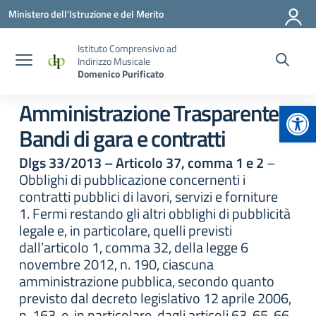
Vai ai contenuti
Vai al menu di navigazione
Vai al footer
Ministero dell'Istruzione e del Merito
Istituto Comprensivo ad
Indirizzo Musicale
Domenico Purificato
Apr
Amministrazione Trasparente:
Bandi di gara e contratti
Dlgs 33/2013 – Articolo 37, comma 1 e 2
–
Obblighi di pubblicazione concernenti i
contratti pubblici di lavori, servizi e forniture
1. Fermi restando gli altri obblighi di pubblicità
legale e, in particolare, quelli previsti
dall’articolo 1, comma 32, della legge 6
novembre 2012, n. 190, ciascuna
amministrazione pubblica, secondo quanto
previsto dal decreto legislativo 12 aprile 2006,
n. 163, e, in particolare, dagli articoli 63, 65, 66,