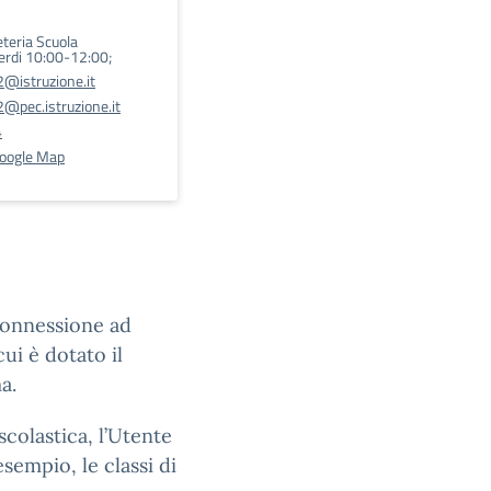
eteria Scuola
erdi 10:00-12:00;
@istruzione.it
@pec.istruzione.it
4
Google Map
connessione ad
ui è dotato il
a.
scolastica, l’Utente
esempio, le classi di