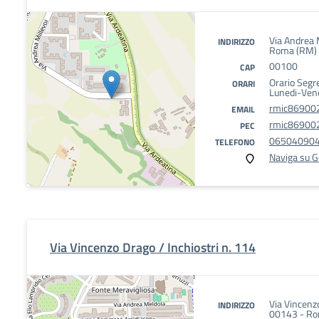
Via Andrea 
INDIRIZZO
Roma (RM)
00100
CAP
Orario Segr
ORARI
Lunedi-Ven
rmic869002
EMAIL
rmic869002
PEC
06504090
TELEFONO
Naviga su 
Via Vincenzo Drago / Inchiostri n. 114
Via Vincenzo
INDIRIZZO
00143 - Ro