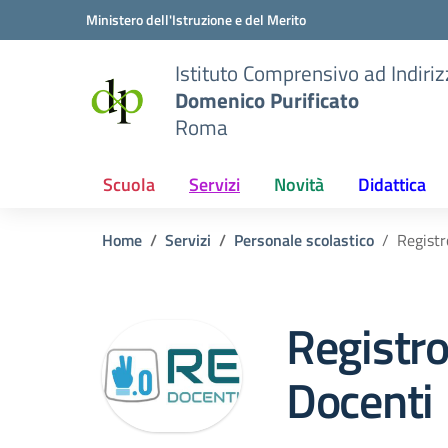
Vai ai contenuti
Vai al menu di navigazione
Vai al footer
Ministero dell'Istruzione e del Merito
Istituto Comprensivo ad Indiri
Domenico Purificato
Roma
Scuola
Servizi
Novità
Didattica
Home
Servizi
Personale scolastico
Registr
Registro
Docenti