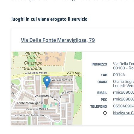
luoghi in cui viene erogato il servizio
Via Della Fonte Meravigliosa, 79
Via Della F
INDIRIZZO
00100 - Ro
00144
CAP
Orario Segr
ORARI
Lunedi-Ven
rmic869002
EMAIL
rmic869002
PEC
06504090
TELEFONO
Naviga su 