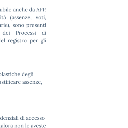
uibile anche da APP.
tà (assenze, voti,
arie), sono presenti
 dei Processi di
el registro per gli
olastiche degli
ustificare assenze,
edenziali di accesso
qualora non le aveste