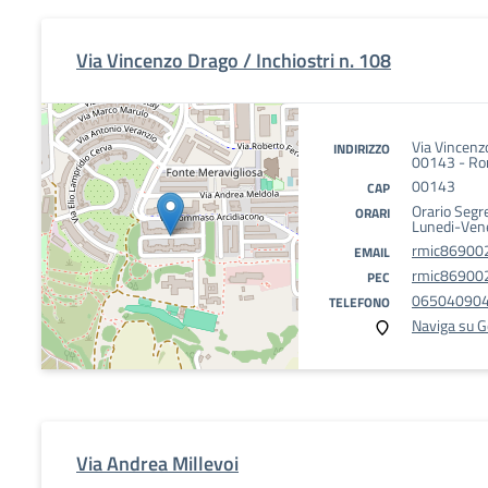
Via Vincenzo Drago / Inchiostri n. 108
Via Vincenzo
INDIRIZZO
00143 - Ro
00143
CAP
Orario Segr
ORARI
Lunedi-Ven
rmic869002
EMAIL
rmic869002
PEC
06504090
TELEFONO
Naviga su 
Via Andrea Millevoi