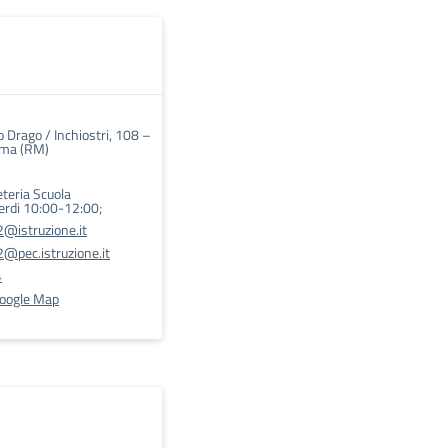
 Drago / Inchiostri, 108 –
ma (RM)
eteria Scuola
erdi 10:00-12:00;
@istruzione.it
@pec.istruzione.it
4
Google Map