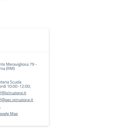
onte Meravigliosa 79 -
ma (RM)
eteria Scuola
erdi 10:00-12:00;
@istruzione.it
@pec.istruzione.it
4
Google Map