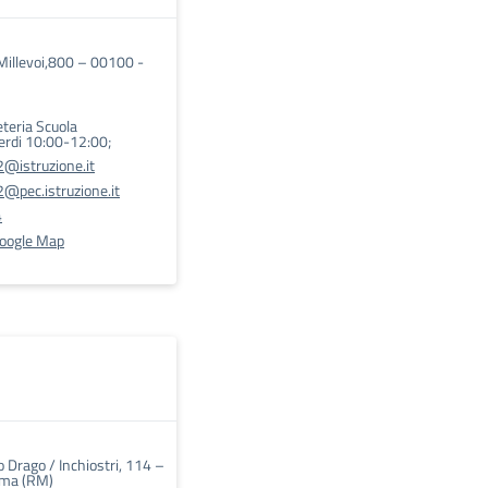
Millevoi,800 – 00100 -
eteria Scuola
erdi 10:00-12:00;
@istruzione.it
@pec.istruzione.it
4
Google Map
 Drago / Inchiostri, 114 –
ma (RM)