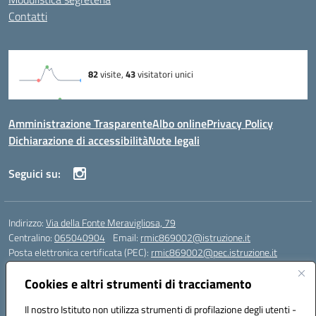
Contatti
Amministrazione Trasparente
Albo online
Privacy Policy
Dichiarazione di accessibilità
Note legali
Seguici su:
Indirizzo:
Via della Fonte Meravigliosa, 79
Centralino:
065040904
Email:
rmic869002@istruzione.it
Posta elettronica certificata (PEC):
rmic869002@pec.istruzione.it
Codice fiscale: 97197090588
Cookies e altri strumenti di tracciamento
Codice meccanografico:
RMIC869002
Codice Indice delle Pubbliche Amministrazioni (IPA): istsc_rmic869002
Il nostro Istituto non utilizza strumenti di profilazione degli utenti -