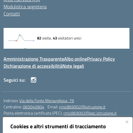
Modulistica segreteria
Contatti
Amministrazione Trasparente
Albo online
Privacy Policy
Dichiarazione di accessibilità
Note legali
Seguici su:
Indirizzo:
Via della Fonte Meravigliosa, 79
Centralino:
065040904
Email:
rmic869002@istruzione.it
Posta elettronica certificata (PEC):
rmic869002@pec.istruzione.it
Codice fiscale: 97197090588
Cookies e altri strumenti di tracciamento
Codice meccanografico:
RMIC869002