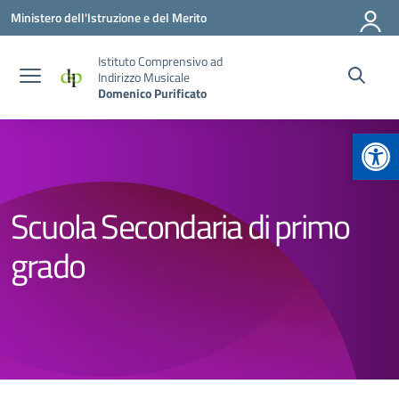
Vai ai contenuti
Vai al menu di navigazione
Vai al footer
Ministero dell'Istruzione e del Merito
Istituto Comprensivo ad
Indirizzo Musicale
Domenico Purificato
Apr
Scuola Secondaria di primo
grado