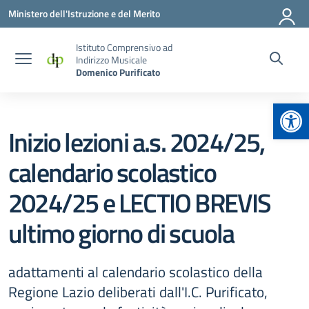
Vai ai contenuti
Vai al menu di navigazione
Vai al footer
Ministero dell'Istruzione e del Merito
Istituto Comprensivo ad
Indirizzo Musicale
Domenico Purificato
Apr
Inizio lezioni a.s. 2024/25,
calendario scolastico
2024/25 e LECTIO BREVIS
ultimo giorno di scuola
adattamenti al calendario scolastico della
Regione Lazio deliberati dall'I.C. Purificato,