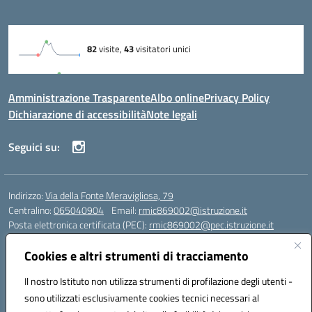
Amministrazione Trasparente
Albo online
Privacy Policy
Dichiarazione di accessibilità
Note legali
Seguici su:
Indirizzo:
Via della Fonte Meravigliosa, 79
Centralino:
065040904
Email:
rmic869002@istruzione.it
Posta elettronica certificata (PEC):
rmic869002@pec.istruzione.it
Codice fiscale: 97197090588
Cookies e altri strumenti di tracciamento
Codice meccanografico:
RMIC869002
Codice Indice delle Pubbliche Amministrazioni (IPA): istsc_rmic869002
Il nostro Istituto non utilizza strumenti di profilazione degli utenti -
Codice unico di fatturazione (CUF): UFRHFP
sono utilizzati esclusivamente cookies tecnici necessari al