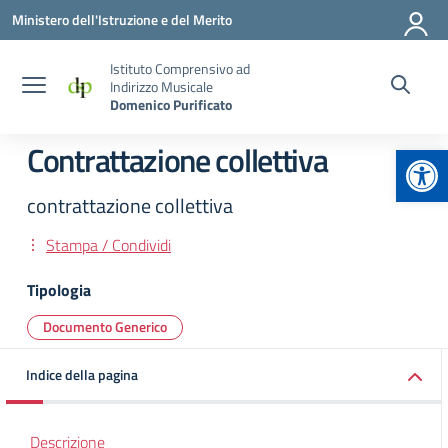
Vai ai contenuti
Vai al menu di navigazione
Vai al footer
Ministero dell'Istruzione e del Merito
Istituto Comprensivo ad
Indirizzo Musicale
Domenico Purificato
Apr
Contrattazione collettiva
contrattazione collettiva
Stampa / Condividi
Tipologia
Documento Generico
Indice della pagina
Descrizione