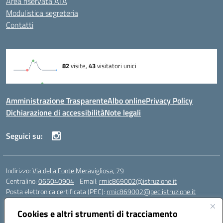
Area riservata ATA
Modulistica segreteria
Contatti
Amministrazione Trasparente
Albo online
Privacy Policy
Dichiarazione di accessibilità
Note legali
Seguici su:
Indirizzo:
Via della Fonte Meravigliosa, 79
Centralino:
065040904
Email:
rmic869002@istruzione.it
Posta elettronica certificata (PEC):
rmic869002@pec.istruzione.it
Codice fiscale: 97197090588
Cookies e altri strumenti di tracciamento
Codice meccanografico:
RMIC869002