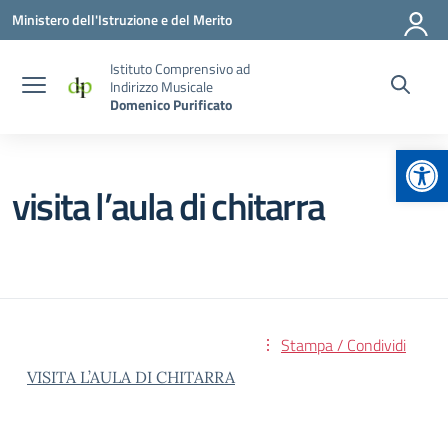
Vai ai contenuti
Vai al menu di navigazione
Vai al footer
Ministero dell'Istruzione e del Merito
Istituto Comprensivo ad
Indirizzo Musicale
Domenico Purificato
Apr
visita l’aula di chitarra
Stampa / Condividi
VISITA L’AULA DI CHITARRA