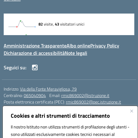
Amministrazione Trasparente
Albo online
Privacy Policy
Dichiarazione di accessibilità
Note legali
Seguici su:
Indirizzo:
Via della Fonte Meravigliosa, 79
Centralino:
065040904
Email:
rmic869002@istruzione.it
Posta elettronica certificata (PEC):
rmic869002@pec.istruzione.it
Codice fiscale: 97197090588
Cookies e altri strumenti di tracciamento
Codice meccanografico:
RMIC869002
Codice Indice delle Pubbliche Amministrazioni (IPA): istsc_rmic869002
Il nostro Istituto non utilizza strumenti di profilazione degli utenti -
Codice unico di fatturazione (CUF): UFRHFP
sono utilizzati esclusivamente cookies tecnici necessari al