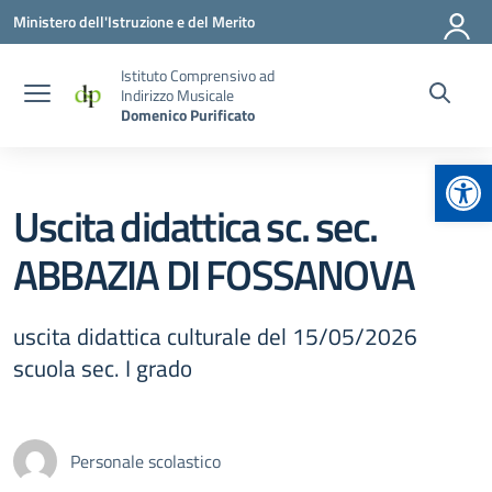
Vai ai contenuti
Vai al menu di navigazione
Vai al footer
Ministero dell'Istruzione e del Merito
Istituto Comprensivo ad
Indirizzo Musicale
Domenico Purificato
Apr
Uscita didattica sc. sec.
ABBAZIA DI FOSSANOVA
uscita didattica culturale del 15/05/2026
scuola sec. I grado
Personale scolastico