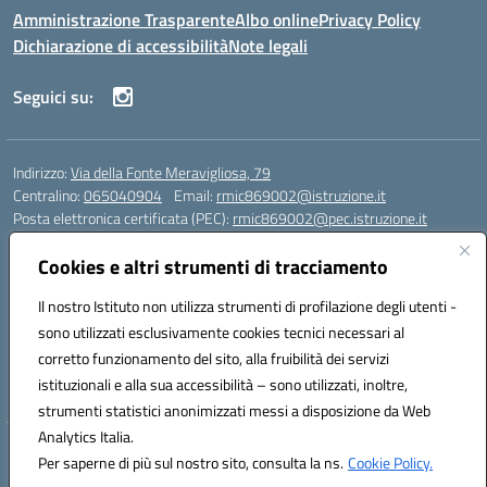
Amministrazione Trasparente
Albo online
Privacy Policy
Dichiarazione di accessibilità
Note legali
Seguici su:
Indirizzo:
Via della Fonte Meravigliosa, 79
Centralino:
065040904
Email:
rmic869002@istruzione.it
Posta elettronica certificata (PEC):
rmic869002@pec.istruzione.it
Codice fiscale: 97197090588
Cookies e altri strumenti di tracciamento
Codice meccanografico:
RMIC869002
Codice Indice delle Pubbliche Amministrazioni (IPA): istsc_rmic869002
Il nostro Istituto non utilizza strumenti di profilazione degli utenti -
Codice unico di fatturazione (CUF): UFRHFP
sono utilizzati esclusivamente cookies tecnici necessari al
corretto funzionamento del sito, alla fruibilità dei servizi
Iban dell’Istituto comprensivo presso Banca Intesa San Paolo:
istituzionali e alla sua accessibilità – sono utilizzati, inoltre,
IT04 V030 6905 0201 0000 0046 393
strumenti statistici anonimizzati messi a disposizione da Web
Analytics Italia.
Hosting & Powered by 3D Solution S.r.l.
Per saperne di più sul nostro sito, consulta la ns.
Cookie Policy.
Concept & Design by Designers Italia