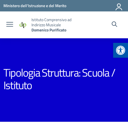
Vai ai contenuti
Vai al menu di navigazione
Vai al footer
Ministero dell'Istruzione e del Merito
Istituto Comprensivo ad
Indirizzo Musicale
Domenico Purificato
Apr
Tipologia Struttura:
Scuola /
Istituto