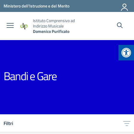
Vai ai contenuti
Vai al menu di navigazione
Vai al footer
Ministero dell'Istruzione e del Merito
Istituto Comprensivo ad
Indirizzo Musicale
Domenico Purificato
Apr
Bandi e Gare
Filtri