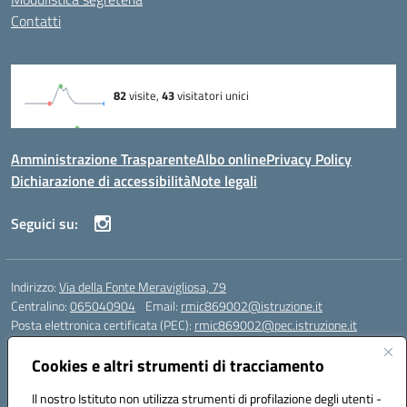
Contatti
Amministrazione Trasparente
Albo online
Privacy Policy
Dichiarazione di accessibilità
Note legali
Seguici su:
Indirizzo:
Via della Fonte Meravigliosa, 79
Centralino:
065040904
Email:
rmic869002@istruzione.it
Posta elettronica certificata (PEC):
rmic869002@pec.istruzione.it
Codice fiscale: 97197090588
Cookies e altri strumenti di tracciamento
Codice meccanografico:
RMIC869002
Codice Indice delle Pubbliche Amministrazioni (IPA): istsc_rmic869002
Il nostro Istituto non utilizza strumenti di profilazione degli utenti -