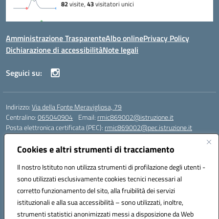
Amministrazione Trasparente
Albo online
Privacy Policy
Dichiarazione di accessibilità
Note legali
Seguici su:
Indirizzo:
Via della Fonte Meravigliosa, 79
Centralino:
065040904
Email:
rmic869002@istruzione.it
Posta elettronica certificata (PEC):
rmic869002@pec.istruzione.it
Codice fiscale: 97197090588
Cookies e altri strumenti di tracciamento
Codice meccanografico:
RMIC869002
Codice Indice delle Pubbliche Amministrazioni (IPA): istsc_rmic869002
Il nostro Istituto non utilizza strumenti di profilazione degli utenti -
Codice unico di fatturazione (CUF): UFRHFP
sono utilizzati esclusivamente cookies tecnici necessari al
corretto funzionamento del sito, alla fruibilità dei servizi
Iban dell’Istituto comprensivo presso Banca Intesa San Paolo:
istituzionali e alla sua accessibilità – sono utilizzati, inoltre,
IT04 V030 6905 0201 0000 0046 393
strumenti statistici anonimizzati messi a disposizione da Web