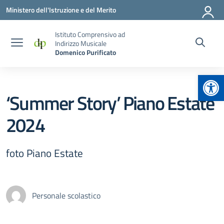
Vai ai contenuti
Vai al menu di navigazione
Vai al footer
Ministero dell'Istruzione e del Merito
Istituto Comprensivo ad
Indirizzo Musicale
Domenico Purificato
Apr
‘Summer Story’ Piano Estate
2024
foto Piano Estate
Personale scolastico