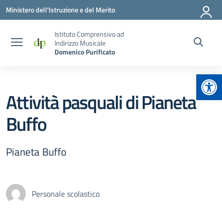
Vai ai contenuti
Vai al menu di navigazione
Vai al footer
Ministero dell'Istruzione e del Merito
Istituto Comprensivo ad
Indirizzo Musicale
Domenico Purificato
Apr
Attività pasquali di Pianeta
Buffo
Pianeta Buffo
Personale scolastico