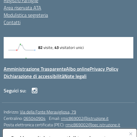
Registro Famiglie
Area riservata ATA
Modulistica segreteria
Contatti
Amministrazione Trasparente
Albo online
Privacy Policy
Dichiarazione di accessibilità
Note legali
Seguici su:
Indirizzo:
Via della Fonte Meravigliosa, 79
Centralino:
065040904
Email:
rmic869002@istruzione.it
Posta elettronica certificata (PEC):
rmic869002@pec.istruzione.it
Codice fiscale: 97197090588