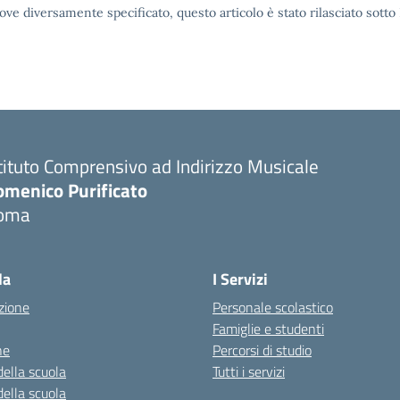
ove diversamente specificato, questo articolo è stato rilasciato sott
tituto Comprensivo ad Indirizzo Musicale
omenico Purificato
oma
Visita la pagina iniziale della scuola
la
I Servizi
zione
Personale scolastico
Famiglie e studenti
ne
Percorsi di studio
della scuola
Tutti i servizi
della scuola