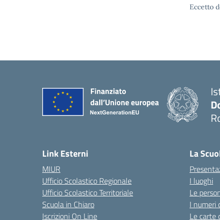
Eccetto d
Is
D
R
— 
Link Esterni
La Scuo
MIUR
Presenta
Ufficio Scolastico Regionale
I luoghi
Ufficio Scolastico Territoriale
Le perso
Scuola in Chiaro
I numeri 
Iscrizioni On Line
Le carte 