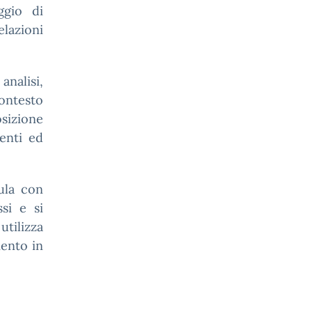
ggio di
elazioni
analisi,
contesto
osizione
enti ed
aula con
si e si
tilizza
mento in