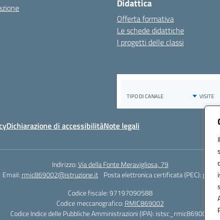
Didattica
azione
Offerta formativa
Le schede didattiche
I progetti delle classi
cy
Dichiarazione di accessibilità
Note legali
Indirizzo:
Via della Fonte Meravigliosa, 79
Email:
rmic869002@istruzione.it
Posta elettronica certificata (PEC):
rmic8
Codice fiscale: 97197090588
Codice meccanografico:
RMIC869002
Codice Indice delle Pubbliche Amministrazioni (IPA): istsc_rmic869002