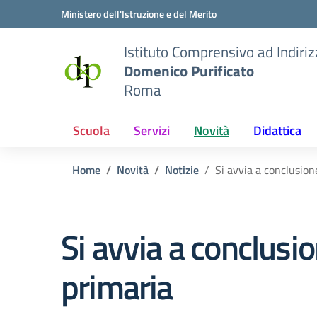
Vai ai contenuti
Vai al menu di navigazione
Vai al footer
Ministero dell'Istruzione e del Merito
Istituto Comprensivo ad Indiri
Domenico Purificato
Roma
Scuola
Servizi
Novità
Didattica
Home
Novità
Notizie
Si avvia a conclusione
Si avvia a conclusion
primaria