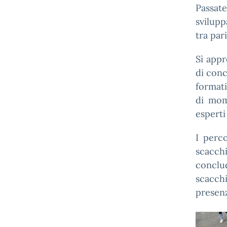
Passat
svilupp
tra par
Sì appr
di conc
formati
di mom
esperti
I perco
scacch
conclu
scacchi
presenz