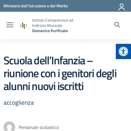
Vai ai contenuti
Vai al menu di navigazione
Vai al footer
Ministero dell'Istruzione e del Merito
Istituto Comprensivo ad
Indirizzo Musicale
Domenico Purificato
Apr
Scuola dell’Infanzia –
riunione con i genitori degli
alunni nuovi iscritti
accoglienza
Personale scolastico