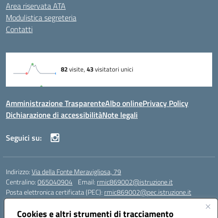
Area riservata ATA
Modulistica segreteria
Contatti
Amministrazione Trasparente
Albo online
Privacy Policy
Dichiarazione di accessibilità
Note legali
Seguici su:
Indirizzo:
Via della Fonte Meravigliosa, 79
Centralino:
065040904
Email:
rmic869002@istruzione.it
Posta elettronica certificata (PEC):
rmic869002@pec.istruzione.it
Codice fiscale: 97197090588
Cookies e altri strumenti di tracciamento