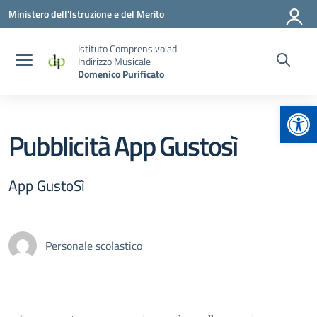
Vai ai contenuti
Vai al menu di navigazione
Vai al footer
Ministero dell'Istruzione e del Merito
Istituto Comprensivo ad
Indirizzo Musicale
Domenico Purificato
Apr
Pubblicità App Gustosì
App GustoSì
Personale scolastico