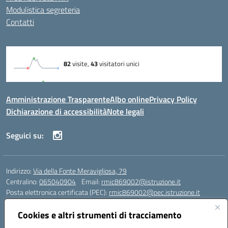
Modulistica segreteria
Contatti
Amministrazione Trasparente
Albo online
Privacy Policy
Dichiarazione di accessibilità
Note legali
Seguici su:
Indirizzo:
Via della Fonte Meravigliosa, 79
Centralino:
065040904
Email:
rmic869002@istruzione.it
Posta elettronica certificata (PEC):
rmic869002@pec.istruzione.it
Codice fiscale: 97197090588
Cookies e altri strumenti di tracciamento
Codice meccanografico:
RMIC869002