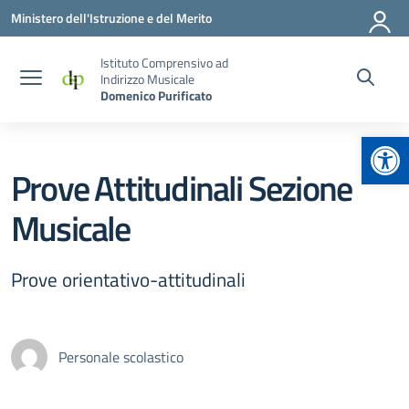
Vai ai contenuti
Vai al menu di navigazione
Vai al footer
Ministero dell'Istruzione e del Merito
Istituto Comprensivo ad
Indirizzo Musicale
Domenico Purificato
Apr
Prove Attitudinali Sezione
Musicale
Prove orientativo-attitudinali
Personale scolastico