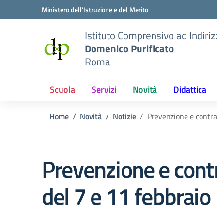
Vai ai contenuti
Vai al menu di navigazione
Vai al footer
Ministero dell'Istruzione e del Merito
Istituto Comprensivo ad Indiri
Domenico Purificato
Roma
Scuola
Servizi
Novità
Didattica
Home
Novità
Notizie
Prevenzione e contras
Prevenzione e contr
del 7 e 11 febbraio