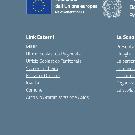
D
R
— 
Link Esterni
La Scuo
MIUR
Presenta
Ufficio Scolastico Regionale
I luoghi
Ufficio Scolastico Territoriale
Le perso
Scuola in Chiaro
I numeri 
Iscrizioni On Line
Le carte 
Invalsi
Organizz
Comune
La storia
Archivio Amministrazione Axios