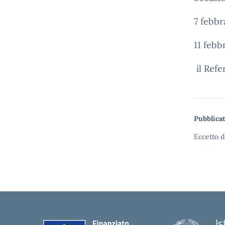
7 febbr
11 febb
il Refe
Pubblicat
Eccetto d
Is