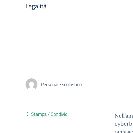
Legalità
Personale scolastico
Stampa / Condividi
Nell’am
cyberbu
occasio