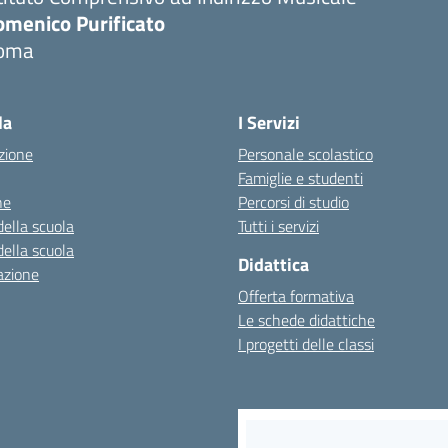
omenico Purificato
oma
Visita la pagina iniziale della scuola
la
I Servizi
zione
Personale scolastico
Famiglie e studenti
ne
Percorsi di studio
della scuola
Tutti i servizi
della scuola
Didattica
azione
Offerta formativa
Le schede didattiche
I progetti delle classi