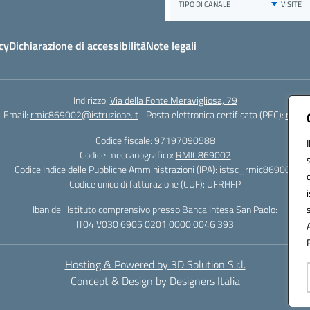
cy
Dichiarazione di accessibilità
Note legali
Indirizzo:
Via della Fonte Meravigliosa, 79
Email:
rmic869002@istruzione.it
Posta elettronica certificata (PEC):
rmic8
Codice fiscale: 97197090588
Codice meccanografico:
RMIC869002
Codice Indice delle Pubbliche Amministrazioni (IPA): istsc_rmic869002
Codice unico di fatturazione (CUF): UFRHFP
Iban dell’Istituto comprensivo presso Banca Intesa San Paolo:
IT04 V030 6905 0201 0000 0046 393
Hosting & Powered by 3D Solution S.r.l.
Concept & Design by Designers Italia