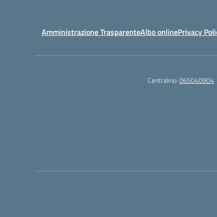
Amministrazione Trasparente
Albo online
Privacy Poli
Centralino:
065040904