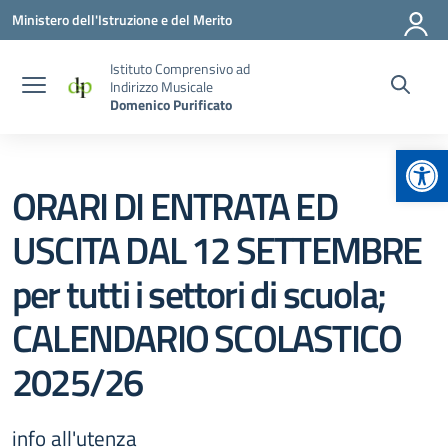
Vai ai contenuti
Vai al menu di navigazione
Vai al footer
Ministero dell'Istruzione e del Merito
Istituto Comprensivo ad
Indirizzo Musicale
Domenico Purificato
Apr
ORARI DI ENTRATA ED
USCITA DAL 12 SETTEMBRE
per tutti i settori di scuola;
CALENDARIO SCOLASTICO
2025/26
info all'utenza