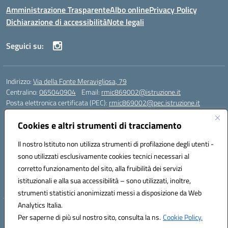
Amministrazione Trasparente
Albo online
Privacy Policy
Dichiarazione di accessibilità
Note legali
Seguici su:
Indirizzo:
Via della Fonte Meravigliosa, 79
Centralino:
065040904
Email:
rmic869002@istruzione.it
Posta elettronica certificata (PEC):
rmic869002@pec.istruzione.it
Codice fiscale: 97197090588
Cookies e altri strumenti di tracciamento
Codice meccanografico:
RMIC869002
Codice Indice delle Pubbliche Amministrazioni (IPA): istsc_rmic869002
Il nostro Istituto non utilizza strumenti di profilazione degli utenti -
Codice unico di fatturazione (CUF): UFRHFP
sono utilizzati esclusivamente cookies tecnici necessari al
corretto funzionamento del sito, alla fruibilità dei servizi
Iban dell’Istituto comprensivo presso Banca Intesa San Paolo:
istituzionali e alla sua accessibilità – sono utilizzati, inoltre,
IT04 V030 6905 0201 0000 0046 393
strumenti statistici anonimizzati messi a disposizione da Web
Analytics Italia.
Hosting & Powered by 3D Solution S.r.l.
Per saperne di più sul nostro sito, consulta la ns.
Cookie Policy.
Concept & Design by Designers Italia