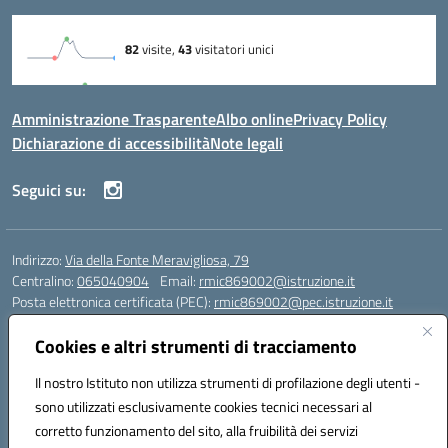
Amministrazione Trasparente
Albo online
Privacy Policy
Dichiarazione di accessibilità
Note legali
Seguici su:
Indirizzo:
Via della Fonte Meravigliosa, 79
Centralino:
065040904
Email:
rmic869002@istruzione.it
Posta elettronica certificata (PEC):
rmic869002@pec.istruzione.it
Codice fiscale: 97197090588
Cookies e altri strumenti di tracciamento
Codice meccanografico:
RMIC869002
Codice Indice delle Pubbliche Amministrazioni (IPA): istsc_rmic869002
Il nostro Istituto non utilizza strumenti di profilazione degli utenti -
Codice unico di fatturazione (CUF): UFRHFP
sono utilizzati esclusivamente cookies tecnici necessari al
corretto funzionamento del sito, alla fruibilità dei servizi
Iban dell’Istituto comprensivo presso Banca Intesa San Paolo: