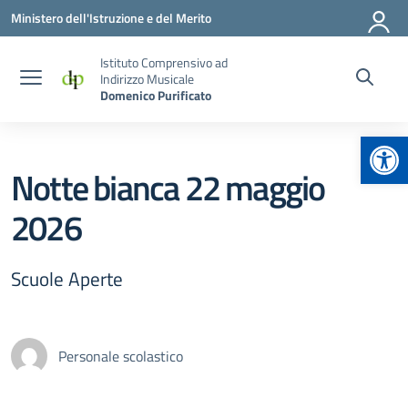
Vai ai contenuti
Vai al menu di navigazione
Vai al footer
Ministero dell'Istruzione e del Merito
Istituto Comprensivo ad
Indirizzo Musicale
Domenico Purificato
Apr
Notte bianca 22 maggio
2026
Scuole Aperte
Personale scolastico