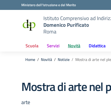
Vai ai contenuti
Vai al menu di navigazione
Vai al footer
Ministero dell'Istruzione e del Merito
Istituto Comprensivo ad Indiri
Domenico Purificato
Roma
Scuola
Servizi
Novità
Didattica
Home
Novità
Notizie
Mostra di arte nel pl
Mostra di arte nel 
arte