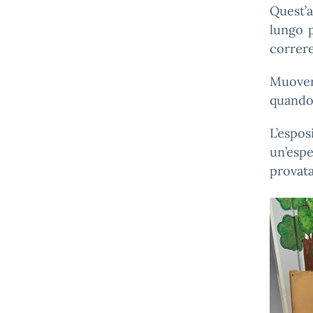
Quest’a
lungo 
correre
Muovers
quando 
L’espos
un’espe
provat