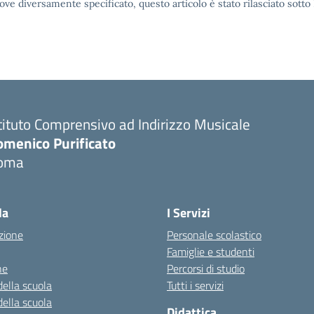
ove diversamente specificato, questo articolo è stato rilasciato sott
tituto Comprensivo ad Indirizzo Musicale
omenico Purificato
oma
Visita la pagina iniziale della scuola
la
I Servizi
zione
Personale scolastico
Famiglie e studenti
ne
Percorsi di studio
della scuola
Tutti i servizi
della scuola
Didattica