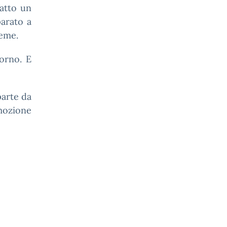
fatto un
arato a
ieme.
torno. E
parte da
emozione