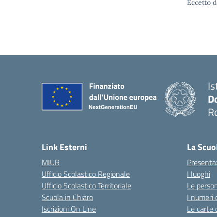
Eccetto d
Is
D
R
— 
Link Esterni
La Scuo
MIUR
Presenta
Ufficio Scolastico Regionale
I luoghi
Ufficio Scolastico Territoriale
Le perso
Scuola in Chiaro
I numeri 
Iscrizioni On Line
Le carte 