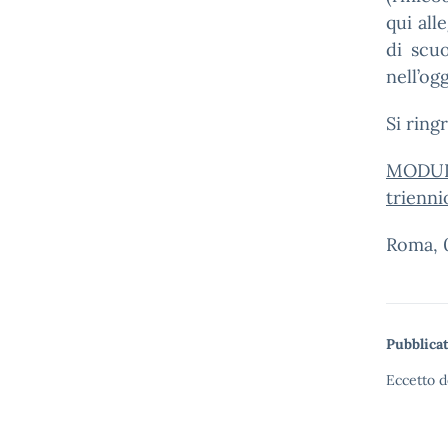
qui all
di scuo
nell’og
Si ring
MODUL
trienni
Roma, 
Pubblicat
Eccetto d