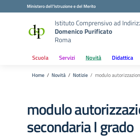
Vai ai contenuti
Vai al menu di navigazione
Vai al footer
Ministero dell'Istruzione e del Merito
Istituto Comprensivo ad Indiri
Domenico Purificato
Roma
Scuola
Servizi
Novità
Didattica
Home
Novità
Notizie
modulo autorizzazion
modulo autorizzazi
secondaria I grado