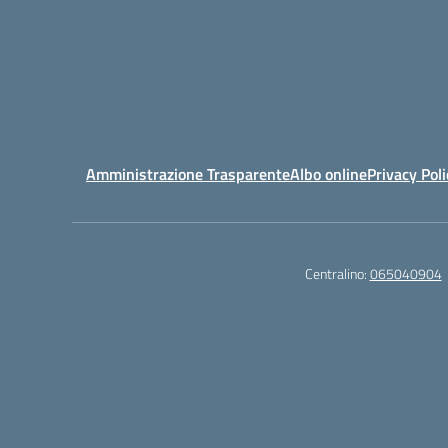
Amministrazione Trasparente
Albo online
Privacy Poli
Centralino:
065040904