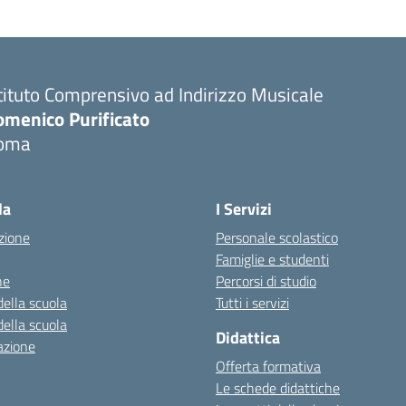
tituto Comprensivo ad Indirizzo Musicale
omenico Purificato
oma
Visita la pagina iniziale della scuola
la
I Servizi
zione
Personale scolastico
Famiglie e studenti
ne
Percorsi di studio
della scuola
Tutti i servizi
della scuola
Didattica
azione
Offerta formativa
Le schede didattiche