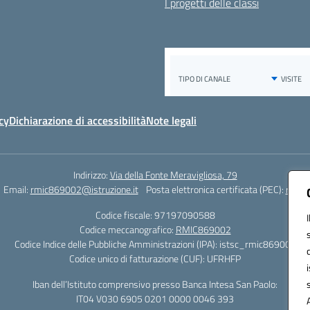
I progetti delle classi
cy
Dichiarazione di accessibilità
Note legali
Indirizzo:
Via della Fonte Meravigliosa, 79
Email:
rmic869002@istruzione.it
Posta elettronica certificata (PEC):
rmic8
Codice fiscale: 97197090588
Codice meccanografico:
RMIC869002
Codice Indice delle Pubbliche Amministrazioni (IPA): istsc_rmic869002
Codice unico di fatturazione (CUF): UFRHFP
Iban dell’Istituto comprensivo presso Banca Intesa San Paolo:
IT04 V030 6905 0201 0000 0046 393