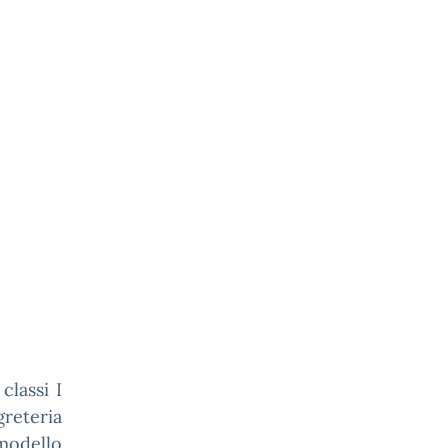
classi I
reteria
 modello