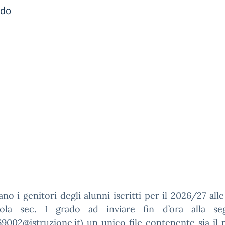
ado
tano i genitori degli alunni iscritti per il 2026/27 alle 
ola sec. I grado ad inviare fin d’ora alla seg
9002@istruzione.it) un unico file contenente sia il