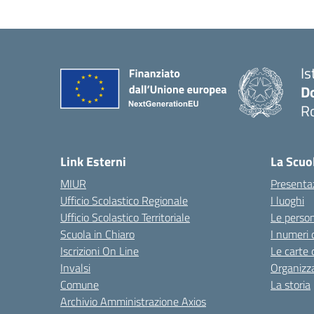
Is
D
R
— 
Link Esterni
La Scuo
MIUR
Presenta
Ufficio Scolastico Regionale
I luoghi
Ufficio Scolastico Territoriale
Le perso
Scuola in Chiaro
I numeri 
Iscrizioni On Line
Le carte 
Invalsi
Organizz
Comune
La storia
Archivio Amministrazione Axios