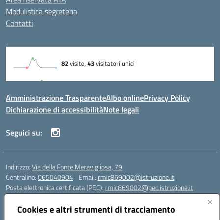
Modulistica segreteria
Contatti
Amministrazione Trasparente
Albo online
Privacy Policy
Dichiarazione di accessibilità
Note legali
Seguici su:
Indirizzo:
Via della Fonte Meravigliosa, 79
Centralino:
065040904
Email:
rmic869002@istruzione.it
Posta elettronica certificata (PEC):
rmic869002@pec.istruzione.it
Codice fiscale: 97197090588
Cookies e altri strumenti di tracciamento
Codice meccanografico:
RMIC869002