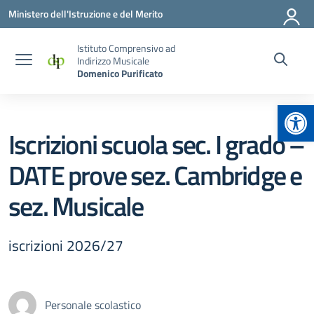
Vai ai contenuti
Vai al menu di navigazione
Vai al footer
Ministero dell'Istruzione e del Merito
Istituto Comprensivo ad
Indirizzo Musicale
Domenico Purificato
Apr
Iscrizioni scuola sec. I grado –
DATE prove sez. Cambridge e
sez. Musicale
iscrizioni 2026/27
Personale scolastico