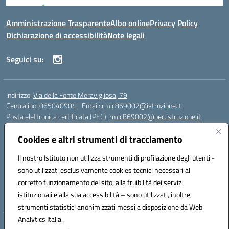
Amministrazione Trasparente
Albo online
Privacy Policy
Dichiarazione di accessibilità
Note legali
Seguici su:
Indirizzo:
Via della Fonte Meravigliosa, 79
Centralino:
065040904
Email:
rmic869002@istruzione.it
Posta elettronica certificata (PEC):
rmic869002@pec.istruzione.it
Codice fiscale: 97197090588
Cookies e altri strumenti di tracciamento
Codice meccanografico:
RMIC869002
Codice Indice delle Pubbliche Amministrazioni (IPA): istsc_rmic869002
Il nostro Istituto non utilizza strumenti di profilazione degli utenti -
Codice unico di fatturazione (CUF): UFRHFP
sono utilizzati esclusivamente cookies tecnici necessari al
corretto funzionamento del sito, alla fruibilità dei servizi
Iban dell’Istituto comprensivo presso Banca Intesa San Paolo:
istituzionali e alla sua accessibilità – sono utilizzati, inoltre,
IT04 V030 6905 0201 0000 0046 393
strumenti statistici anonimizzati messi a disposizione da Web
Analytics Italia.
Hosting & Powered by 3D Solution S.r.l.