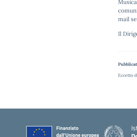
Music
comunic
mail se
Il Diri
Pubblicat
Eccetto d
Is
D