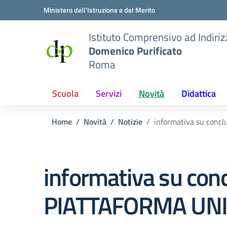
Vai ai contenuti
Vai al menu di navigazione
Vai al footer
Ministero dell'Istruzione e del Merito
Istituto Comprensivo ad Indiri
Domenico Purificato
Roma
Scuola
Servizi
Novità
Didattica
Home
Novità
Notizie
informativa su conc
informativa su conc
PIATTAFORMA UN