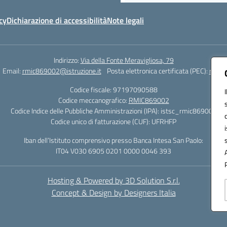
cy
Dichiarazione di accessibilità
Note legali
Indirizzo:
Via della Fonte Meravigliosa, 79
Email:
rmic869002@istruzione.it
Posta elettronica certificata (PEC):
rmic8
Codice fiscale: 97197090588
Codice meccanografico:
RMIC869002
Codice Indice delle Pubbliche Amministrazioni (IPA): istsc_rmic869002
Codice unico di fatturazione (CUF): UFRHFP
Iban dell’Istituto comprensivo presso Banca Intesa San Paolo:
IT04 V030 6905 0201 0000 0046 393
Hosting & Powered by 3D Solution S.r.l.
Concept & Design by Designers Italia