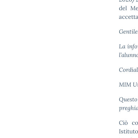
del Me
accett
Gentil
La info
l’alunn
Cordial
MIM Uni
Questo
preghia
Ciò co
Istitu