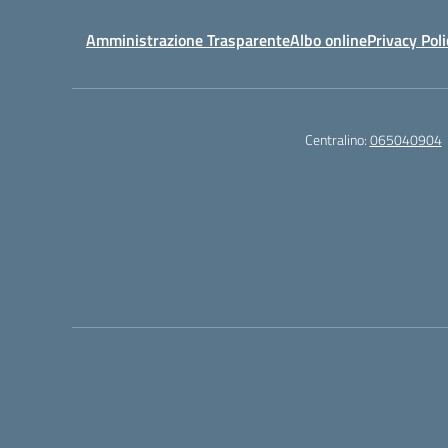
Amministrazione Trasparente
Albo online
Privacy Poli
Centralino:
065040904