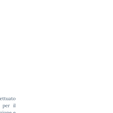
ettuato
 per il
uzione e