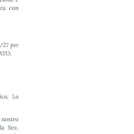
ura con
6/27 per
CATO.
ica, La
 nostro
la Sez.