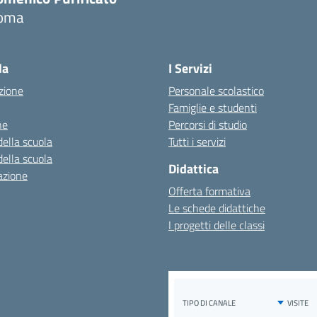
oma
Visita la pagina iniziale della scuola
la
I Servizi
zione
Personale scolastico
Famiglie e studenti
ne
Percorsi di studio
della scuola
Tutti i servizi
della scuola
Didattica
azione
Offerta formativa
Le schede didattiche
I progetti delle classi