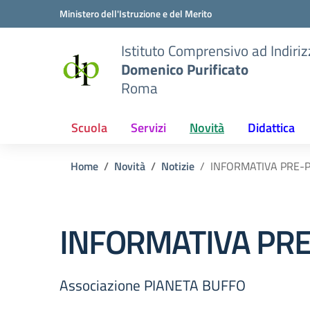
Vai ai contenuti
Vai al menu di navigazione
Vai al footer
Ministero dell'Istruzione e del Merito
Istituto Comprensivo ad Indiri
Domenico Purificato
Roma
Scuola
Servizi
Novità
Didattica
Home
Novità
Notizie
INFORMATIVA PRE-
INFORMATIVA PRE
Associazione PIANETA BUFFO