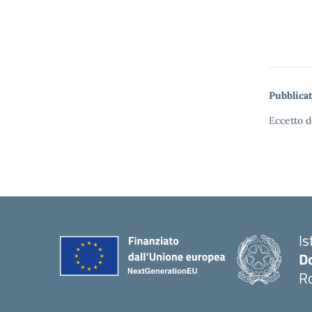
Pubblicat
Eccetto d
Is
D
R
— 