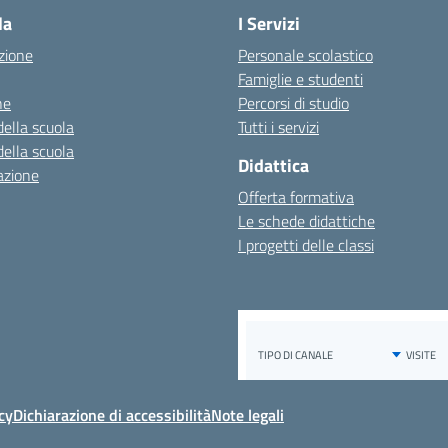
la
I Servizi
zione
Personale scolastico
Famiglie e studenti
ne
Percorsi di studio
della scuola
Tutti i servizi
della scuola
Didattica
azione
Offerta formativa
Le schede didattiche
I progetti delle classi
cy
Dichiarazione di accessibilità
Note legali