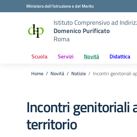
Vai ai contenuti
Vai al menu di navigazione
Vai al footer
Ministero dell'Istruzione e del Merito
Istituto Comprensivo ad Indiri
Domenico Purificato
Roma
Scuola
Servizi
Novità
Didattica
Home
Novità
Notizie
Incontri genitoriali a
Incontri genitoriali 
territorio