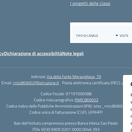
I progetti delle classi
cy
Dichiarazione di accessibilità
Note legali
Indirizzo:
Via della Fonte Meravigliosa, 79
Email:
rmic869002@istruzione.it
Posta elettronica certificata (PEC):
rmic8
Codice fiscale: 97197090588
Codice meccanografico:
RMIC869002
Codice Indice delle Pubbliche Amministrazioni (IPA): istsc_rmic869002
Codice unico di fatturazione (CUF): UFRHFP
Iban dell’Istituto comprensivo presso Banca Intesa San Paolo:
IT04 V030 6905 0201 0000 0046 393