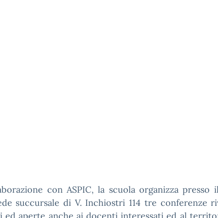
aborazione con ASPIC, la scuola organizza presso i
ede succursale di V. Inchiostri 114 tre conferenze ri
i ed aperte anche ai docenti interessati ed al territor