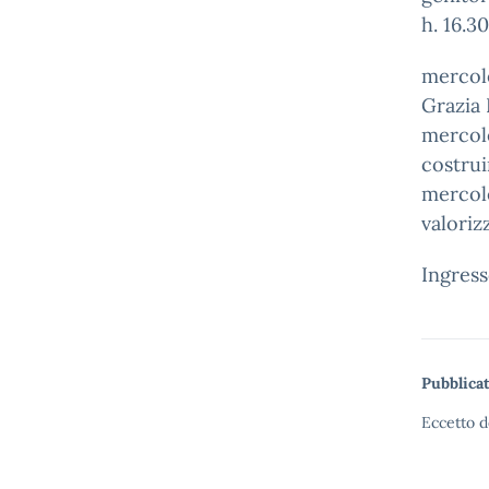
h. 16.3
mercol
Grazia
mercol
costrui
mercol
valoriz
Ingress
Pubblicat
Eccetto d