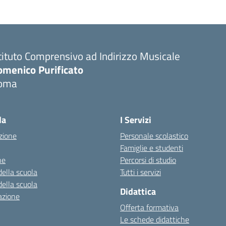
tituto Comprensivo ad Indirizzo Musicale
omenico Purificato
oma
Visita la pagina iniziale della scuola
la
I Servizi
zione
Personale scolastico
Famiglie e studenti
ne
Percorsi di studio
della scuola
Tutti i servizi
della scuola
Didattica
azione
Offerta formativa
Le schede didattiche