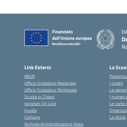
Is
D
R
— 
Link Esterni
La Scuo
MIUR
Presenta
Ufficio Scolastico Regionale
I luoghi
Ufficio Scolastico Territoriale
Le perso
Scuola in Chiaro
I numeri 
Iscrizioni On Line
Le carte 
Invalsi
Organizz
Comune
La storia
Archivio Amministrazione Axios