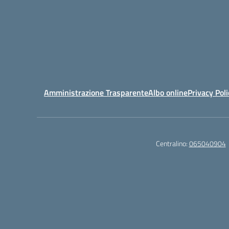
Amministrazione Trasparente
Albo online
Privacy Poli
Centralino:
065040904