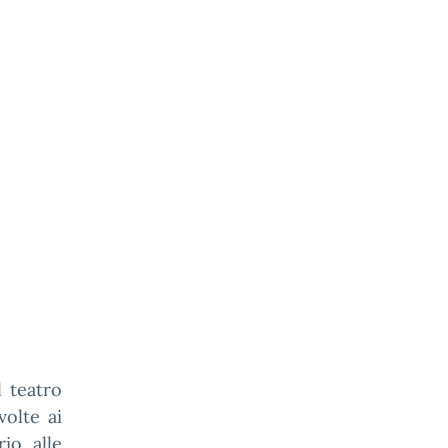
l teatro
volte ai
io, alle