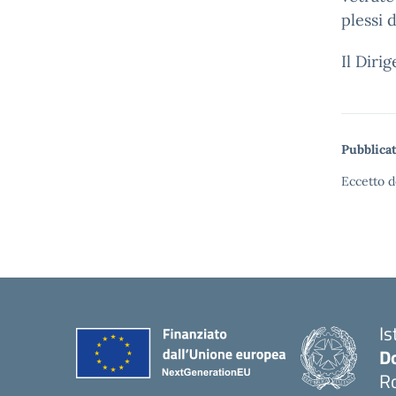
plessi 
Il Diri
Pubblicat
Eccetto d
Is
D
R