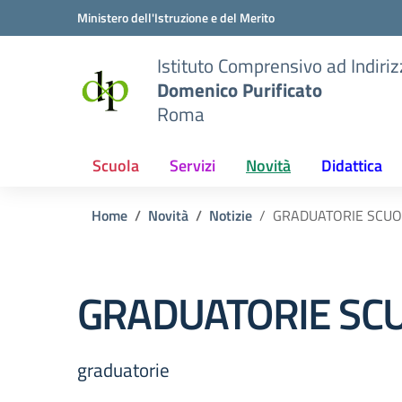
Vai ai contenuti
Vai al menu di navigazione
Vai al footer
Ministero dell'Istruzione e del Merito
Istituto Comprensivo ad Indiri
Domenico Purificato
Roma
Scuola
Servizi
Novità
Didattica
Home
Novità
Notizie
GRADUATORIE SCUOL
GRADUATORIE SCU
graduatorie