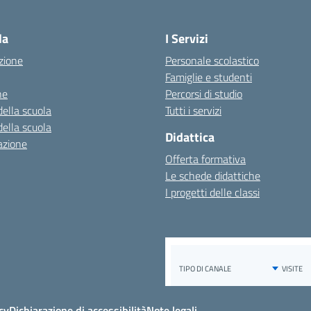
Visita la pagina iniziale della scuola
la
I Servizi
zione
Personale scolastico
Famiglie e studenti
ne
Percorsi di studio
della scuola
Tutti i servizi
della scuola
Didattica
azione
Offerta formativa
Le schede didattiche
I progetti delle classi
cy
Dichiarazione di accessibilità
Note legali