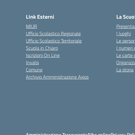
— 
Link Esterni
La Scuo
MIUR
Presenta
Ufficio Scolastico Regionale
I luoghi
Ufficio Scolastico Territoriale
Le perso
Scuola in Chiaro
I numeri 
Iscrizioni On Line
Le carte 
Invalsi
Organizz
Comune
La storia
Archivio Amministrazione Axios
Amministrazione Trasparente
Albo online
Privacy Poli