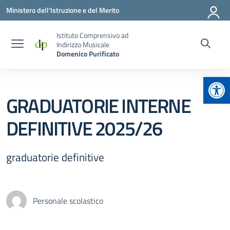
Vai ai contenuti
Vai al menu di navigazione
Vai al footer
Ministero dell'Istruzione e del Merito
Istituto Comprensivo ad
Indirizzo Musicale
Domenico Purificato
Apr
GRADUATORIE INTERNE
DEFINITIVE 2025/26
graduatorie definitive
Personale scolastico