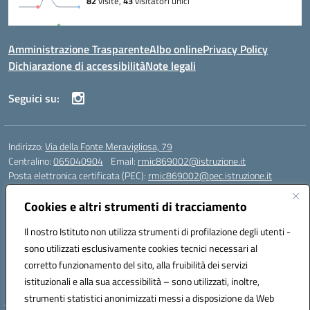
Amministrazione Trasparente
Albo online
Privacy Policy
Dichiarazione di accessibilità
Note legali
Seguici su:
Indirizzo:
Via della Fonte Meravigliosa, 79
Centralino:
065040904
Email:
rmic869002@istruzione.it
Posta elettronica certificata (PEC):
rmic869002@pec.istruzione.it
Codice fiscale: 97197090588
Cookies e altri strumenti di tracciamento
Codice meccanografico:
RMIC869002
Codice Indice delle Pubbliche Amministrazioni (IPA): istsc_rmic869002
Il nostro Istituto non utilizza strumenti di profilazione degli utenti -
Codice unico di fatturazione (CUF): UFRHFP
sono utilizzati esclusivamente cookies tecnici necessari al
corretto funzionamento del sito, alla fruibilità dei servizi
Iban dell’Istituto comprensivo presso Banca Intesa San Paolo:
istituzionali e alla sua accessibilità – sono utilizzati, inoltre,
IT04 V030 6905 0201 0000 0046 393
strumenti statistici anonimizzati messi a disposizione da Web