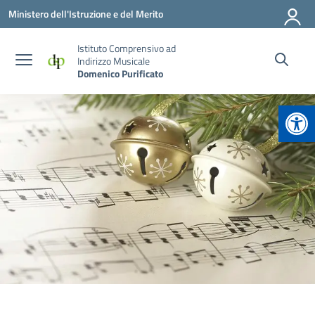
Vai ai contenuti
Vai al menu di navigazione
Vai al footer
Ministero dell'Istruzione e del Merito
Istituto Comprensivo ad
Indirizzo Musicale
Domenico Purificato
Apr