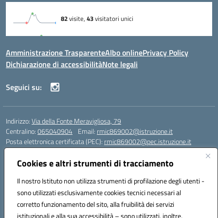
Amministrazione Trasparente
Albo online
Privacy Policy
Dichiarazione di accessibilità
Note legali
Seguici su:
Indirizzo:
Via della Fonte Meravigliosa, 79
Centralino:
065040904
Email:
rmic869002@istruzione.it
Posta elettronica certificata (PEC):
rmic869002@pec.istruzione.it
Codice fiscale: 97197090588
Cookies e altri strumenti di tracciamento
Codice meccanografico:
RMIC869002
Codice Indice delle Pubbliche Amministrazioni (IPA): istsc_rmic869002
Il nostro Istituto non utilizza strumenti di profilazione degli utenti -
Codice unico di fatturazione (CUF): UFRHFP
sono utilizzati esclusivamente cookies tecnici necessari al
corretto funzionamento del sito, alla fruibilità dei servizi
Iban dell’Istituto comprensivo presso Banca Intesa San Paolo:
istituzionali e alla sua accessibilità – sono utilizzati, inoltre,