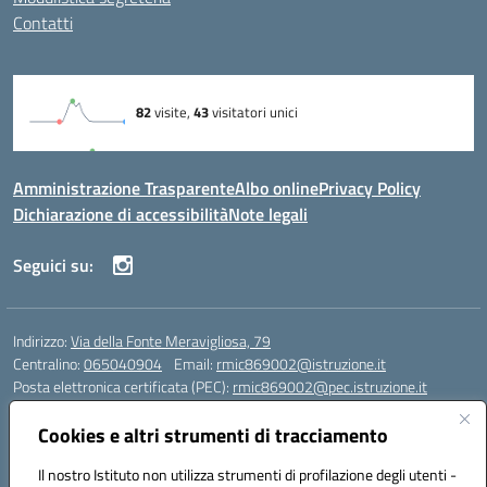
Contatti
Amministrazione Trasparente
Albo online
Privacy Policy
Dichiarazione di accessibilità
Note legali
Seguici su:
Indirizzo:
Via della Fonte Meravigliosa, 79
Centralino:
065040904
Email:
rmic869002@istruzione.it
Posta elettronica certificata (PEC):
rmic869002@pec.istruzione.it
Codice fiscale: 97197090588
Cookies e altri strumenti di tracciamento
Codice meccanografico:
RMIC869002
Codice Indice delle Pubbliche Amministrazioni (IPA): istsc_rmic869002
Il nostro Istituto non utilizza strumenti di profilazione degli utenti -