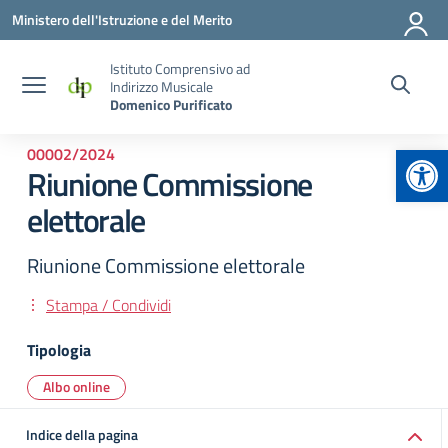
Vai ai contenuti
Vai al menu di navigazione
Vai al footer
Ministero dell'Istruzione e del Merito
Istituto Comprensivo ad
Indirizzo Musicale
Domenico Purificato
Apr
00002/2024
Riunione Commissione
elettorale
Riunione Commissione elettorale
Stampa / Condividi
Tipologia
Albo online
Indice della pagina