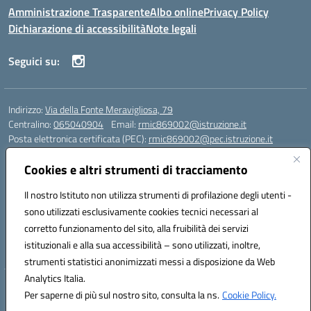
Amministrazione Trasparente
Albo online
Privacy Policy
Dichiarazione di accessibilità
Note legali
Seguici su:
Indirizzo:
Via della Fonte Meravigliosa, 79
Centralino:
065040904
Email:
rmic869002@istruzione.it
Posta elettronica certificata (PEC):
rmic869002@pec.istruzione.it
Codice fiscale: 97197090588
Cookies e altri strumenti di tracciamento
Codice meccanografico:
RMIC869002
Codice Indice delle Pubbliche Amministrazioni (IPA): istsc_rmic869002
Il nostro Istituto non utilizza strumenti di profilazione degli utenti -
Codice unico di fatturazione (CUF): UFRHFP
sono utilizzati esclusivamente cookies tecnici necessari al
corretto funzionamento del sito, alla fruibilità dei servizi
Iban dell’Istituto comprensivo presso Banca Intesa San Paolo:
istituzionali e alla sua accessibilità – sono utilizzati, inoltre,
IT04 V030 6905 0201 0000 0046 393
strumenti statistici anonimizzati messi a disposizione da Web
Analytics Italia.
Hosting & Powered by 3D Solution S.r.l.
Per saperne di più sul nostro sito, consulta la ns.
Cookie Policy.
Concept & Design by Designers Italia