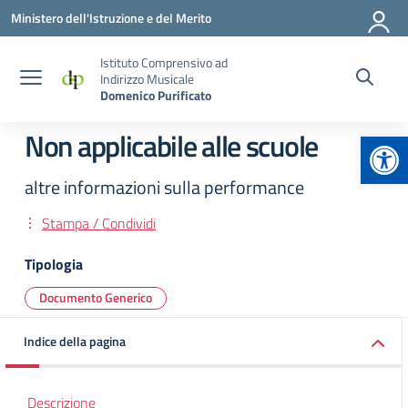
Vai ai contenuti
Vai al menu di navigazione
Vai al footer
Ministero dell'Istruzione e del Merito
Istituto Comprensivo ad
Indirizzo Musicale
Domenico Purificato
Apr
Non applicabile alle scuole
altre informazioni sulla performance
Stampa / Condividi
Tipologia
Documento Generico
Indice della pagina
Descrizione