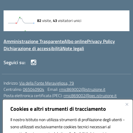
Amministrazione Trasparente
Albo online
Privacy Policy
Dichiarazione di accessibilità
Note legali
Seguici su:
Indirizzo:
Via della Fonte Meravigliosa, 79
Centralino:
065040904
Email:
rmic869002@istruzione.it
Posta elettronica certificata (PEC):
rmic869002@pec.istruzione.it
Codice fiscale: 97197090588
Cookies e altri strumenti di tracciamento
Codice meccanografico:
RMIC869002
Codice Indice delle Pubbliche Amministrazioni (IPA): istsc_rmic869002
Il nostro Istituto non utilizza strumenti di profilazione degli utenti -
Codice unico di fatturazione (CUF): UFRHFP
sono utilizzati esclusivamente cookies tecnici necessari al