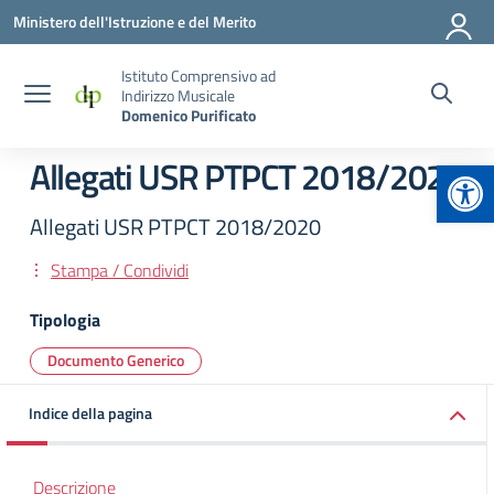
Vai ai contenuti
Vai al menu di navigazione
Vai al footer
Ministero dell'Istruzione e del Merito
Istituto Comprensivo ad
Indirizzo Musicale
Domenico Purificato
Apr
Allegati USR PTPCT 2018/2020
Allegati USR PTPCT 2018/2020
Stampa / Condividi
Tipologia
Documento Generico
Indice della pagina
Descrizione