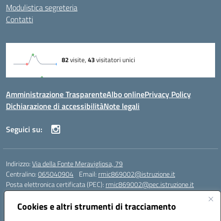
Modulistica segreteria
Contatti
Amministrazione Trasparente
Albo online
Privacy Policy
Dichiarazione di accessibilità
Note legali
Seguici su:
Indirizzo:
Via della Fonte Meravigliosa, 79
Centralino:
065040904
Email:
rmic869002@istruzione.it
Posta elettronica certificata (PEC):
rmic869002@pec.istruzione.it
Codice fiscale: 97197090588
Cookies e altri strumenti di tracciamento
Codice meccanografico:
RMIC869002