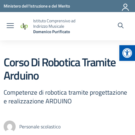
Vai ai contenuti
Vai al menu di navigazione
Vai al footer
Ministero dell'Istruzione e del Merito
Istituto Comprensivo ad
Indirizzo Musicale
Domenico Purificato
Apr
Corso Di Robotica Tramite
Arduino
Competenze di robotica tramite progettazione
e realizzazione ARDUINO
Personale scolastico