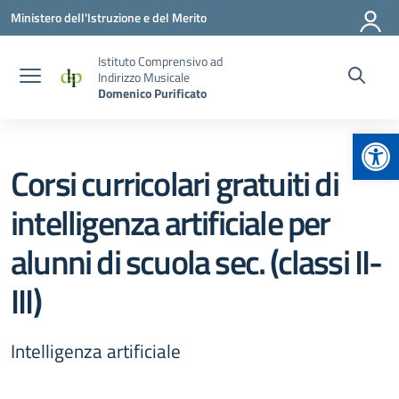
Vai ai contenuti
Vai al menu di navigazione
Vai al footer
Ministero dell'Istruzione e del Merito
Istituto Comprensivo ad
Indirizzo Musicale
Domenico Purificato
Apr
Corsi curricolari gratuiti di
intelligenza artificiale per
alunni di scuola sec. (classi II-
III)
Intelligenza artificiale