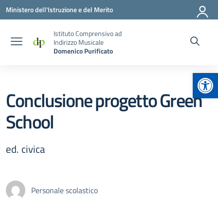
Vai ai contenuti
Vai al menu di navigazione
Vai al footer
Ministero dell'Istruzione e del Merito
Istituto Comprensivo ad
Indirizzo Musicale
Domenico Purificato
Apr
Conclusione progetto Green
School
ed. civica
Personale scolastico