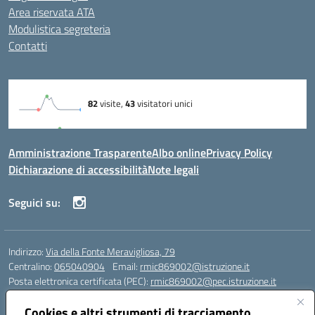
Area riservata ATA
Modulistica segreteria
Contatti
Amministrazione Trasparente
Albo online
Privacy Policy
Dichiarazione di accessibilità
Note legali
Seguici su:
Indirizzo:
Via della Fonte Meravigliosa, 79
Centralino:
065040904
Email:
rmic869002@istruzione.it
Posta elettronica certificata (PEC):
rmic869002@pec.istruzione.it
Codice fiscale: 97197090588
Cookies e altri strumenti di tracciamento