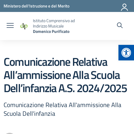
Vai ai contenuti
Vai al menu di navigazione
Vai al footer
Ministero dell'Istruzione e del Merito
Istituto Comprensivo ad
Indirizzo Musicale
Domenico Purificato
Apr
Comunicazione Relativa
All’ammissione Alla Scuola
Dell’infanzia A.S. 2024/2025
Comunicazione Relativa All'ammissione Alla
Scuola Dell'infanzia