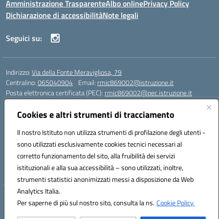
Amministrazione Trasparente
Albo online
Privacy Policy
Dichiarazione di accessibilità
Note legali
Seguici su:
Indirizzo:
Via della Fonte Meravigliosa, 79
Centralino:
065040904
Email:
rmic869002@istruzione.it
Posta elettronica certificata (PEC):
rmic869002@pec.istruzione.it
Codice fiscale: 97197090588
Cookies e altri strumenti di tracciamento
Codice meccanografico:
RMIC869002
Codice Indice delle Pubbliche Amministrazioni (IPA): istsc_rmic869002
Il nostro Istituto non utilizza strumenti di profilazione degli utenti -
Codice unico di fatturazione (CUF): UFRHFP
sono utilizzati esclusivamente cookies tecnici necessari al
corretto funzionamento del sito, alla fruibilità dei servizi
Iban dell’Istituto comprensivo presso Banca Intesa San Paolo:
istituzionali e alla sua accessibilità – sono utilizzati, inoltre,
IT04 V030 6905 0201 0000 0046 393
strumenti statistici anonimizzati messi a disposizione da Web
Analytics Italia.
Hosting & Powered by 3D Solution S.r.l.
Per saperne di più sul nostro sito, consulta la ns.
Cookie Policy.
Concept & Design by Designers Italia