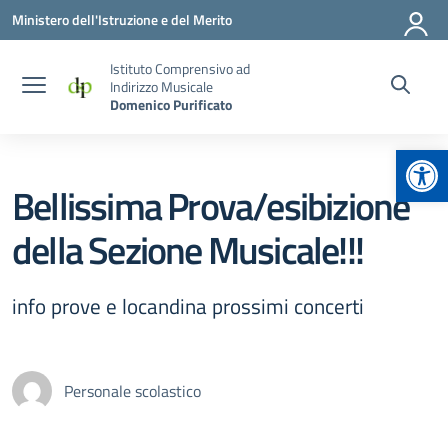
Vai ai contenuti
Vai al menu di navigazione
Vai al footer
Ministero dell'Istruzione e del Merito
Istituto Comprensivo ad
Indirizzo Musicale
Domenico Purificato
Apr
Bellissima Prova/esibizione
della Sezione Musicale!!!
info prove e locandina prossimi concerti
Personale scolastico