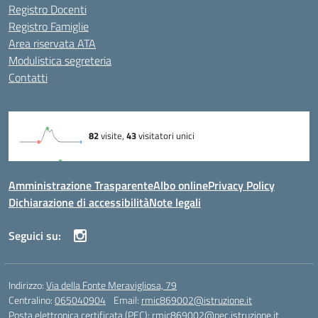
Registro Docenti
Registro Famiglie
Area riservata ATA
Modulistica segreteria
Contatti
Amministrazione Trasparente
Albo online
Privacy Policy
Dichiarazione di accessibilità
Note legali
Seguici su:
Indirizzo:
Via della Fonte Meravigliosa, 79
Centralino:
065040904
Email:
rmic869002@istruzione.it
Posta elettronica certificata (PEC):
rmic869002@pec.istruzione.it