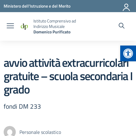
Vai ai contenuti
Vai al menu di navigazione
Vai al footer
Ministero dell'Istruzione e del Merito
Istituto Comprensivo ad
Indirizzo Musicale
Domenico Purificato
Apr
avvio attività extracurricolari
gratuite – scuola secondaria I
grado
fondi DM 233
Personale scolastico